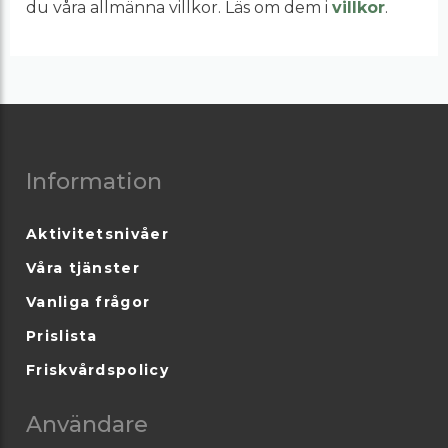
du våra allmänna villkor. Läs om dem i
villkor
.
Information
Aktivitetsnivåer
Våra tjänster
Vanliga frågor
Prislista
Friskvårdspolicy
Användare