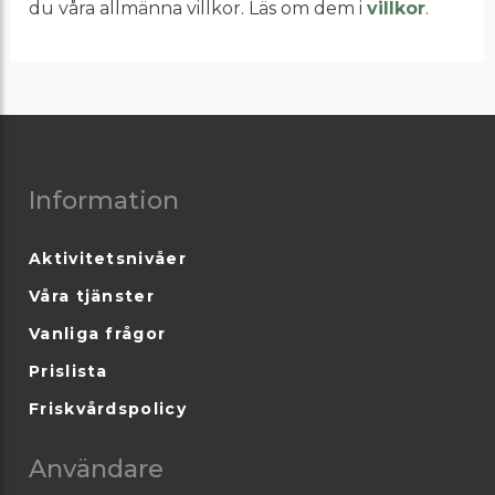
du våra allmänna villkor. Läs om dem i
villkor
.
Information
Aktivitetsnivåer
Våra tjänster
Vanliga frågor
Prislista
Friskvårdspolicy
Användare