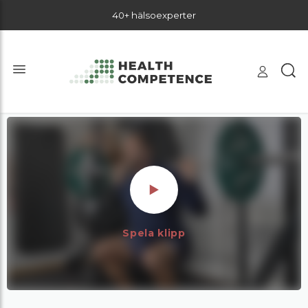
40+ hälsoexperter
Spela klipp