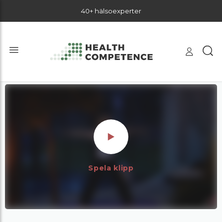
40+ hälsoexperter
Spela klipp