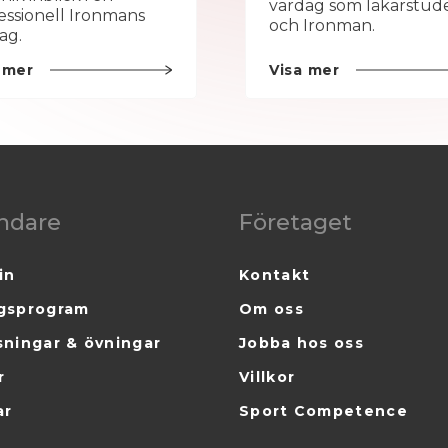
vardag som läkarstud
essionell Ironmans
och Ironman.
ag.
 mer
Visa mer
ndare
Företaget
in
Kontakt
gsprogram
Om oss
sningar & övningar
Jobba hos oss
r
Villkor
ar
Sport Competence