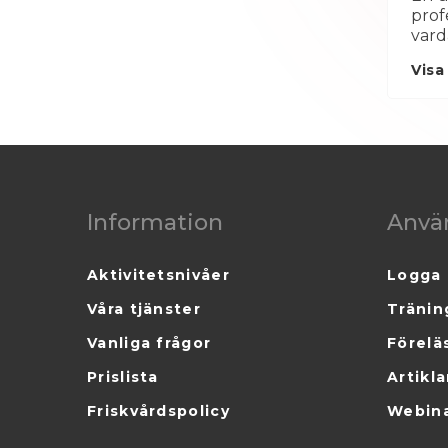
prof
vard
Visa
Information
Anvä
Aktivitetsnivåer
Logga 
Våra tjänster
Tränin
Vanliga frågor
Förelä
Prislista
Artikla
Friskvårdspolicy
Webin