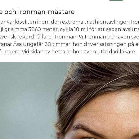
e och Ironman-mästare
lhör världseliten inom den extrema triathlontävlingen Ir
ligt simma 3860 meter, cykla 18 mil för att sedan avslut
svensk rekordhållare i Ironman, ½ Ironman och även sven
ränar Åsa ungefär 30 timmar, hon driver satsningen på eg
 fungera. Vid sidan av detta är hon även utbildad läkare.