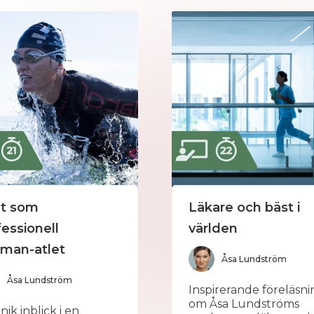
et som
Läkare och bäst i
fessionell
världen
nman-atlet
Åsa Lundström
Åsa Lundström
Inspirerande föreläsni
om Åsa Lundströms
nik inblick i en