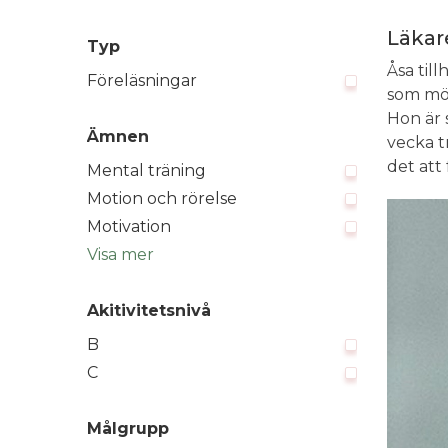
Läkar
Typ
Åsa til
Föreläsningar
som möj
Hon är 
Ämnen
vecka t
det att
Mental träning
Motion och rörelse
Motivation
Fysisk aktivitet
Visa mer
Prestationspsykologi
Akitivitetsnivå
B
C
Målgrupp