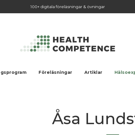
100+ digitala föreläsningar & övningar
ngsprogram
Föreläsningar
Artiklar
Hälsoex
Åsa Lund