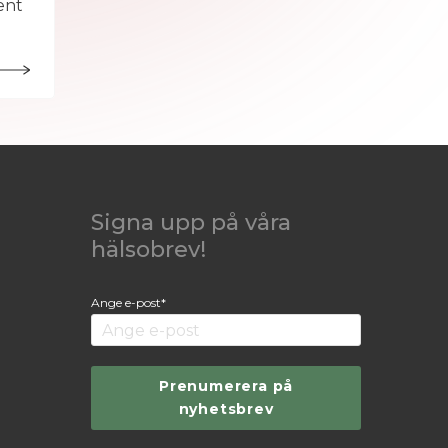
ent
Signa upp på våra
hälsobrev!
Ange e-post*
Prenumerera på
nyhetsbrev