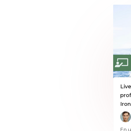
Liv
pro
Iro
En u