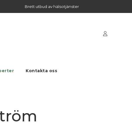
Brett utbud av hälsotjänster
perter
Kontakta oss
ström