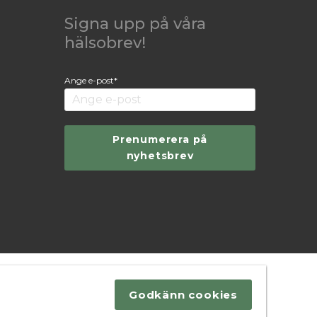
Signa upp på våra
hälsobrev!
Ange e-post*
Prenumerera på
nyhetsbrev
Godkänn cookies
.