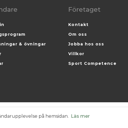
ndare
Företaget
in
Kontakt
gsprogram
Om oss
sningar & övningar
Jobba hos oss
r
Villkor
ar
Sport Competence
nvändarupplevelse på hemsidan.
Läs mer
© 2025 Health Competence. Alla rättigheter reserverade