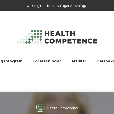
100+ digitala föreläsningar & övningar
ngsprogram
Föreläsningar
Artiklar
Hälsoex
Health Competence