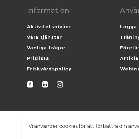
Information
Anvä
Aktivitetsnivåer
Logga 
Våra tjänster
Tränin
Vanliga frågor
Förelä
Prislista
Artikla
Friskvårdspolicy
Webin
Vi använder cookies för att förbättra din a