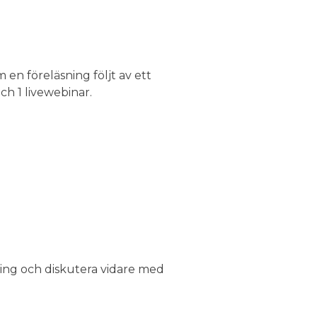
 en föreläsning följt av ett
och 1 livewebinar.
äsning och diskutera vidare med