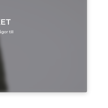
KET
gor till