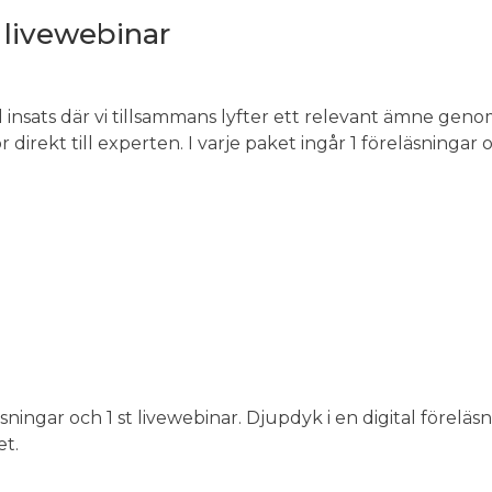
+ livewebinar
 insats där vi tillsammans lyfter ett relevant ämne genom
r direkt till experten. I varje paket ingår 1 föreläsningar 
läsningar och 1 st livewebinar. Djupdyk i en digital förel
et.